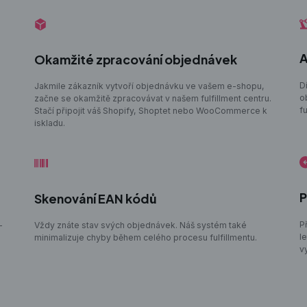
A
Okamžité zpracování objednávek
D
Jakmile zákazník vytvoří objednávku ve vašem e-shopu,
o
začne se okamžitě zpracovávat v našem fulfillment centru.
f
Stačí připojit váš Shopify, Shoptet nebo WooCommerce k
iskladu.
P
Skenování EAN kódů
P
–
Vždy znáte stav svých objednávek. Náš systém také
le
minimalizuje chyby během celého procesu fulfillmentu.
vy