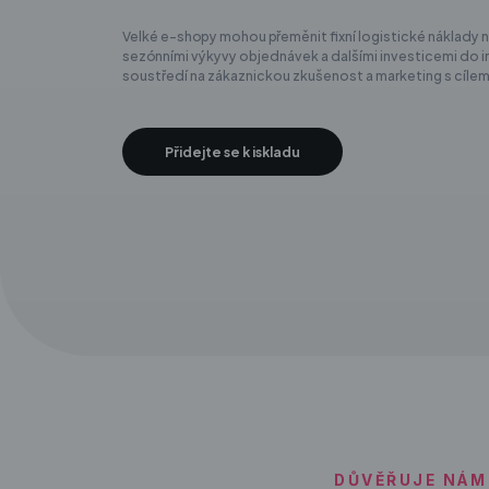
Velké e-shopy mohou přeměnit fixní logistické náklady na 
sezónními výkyvy objednávek a dalšími investicemi do in
soustředí na zákaznickou zkušenost a marketing s cílem
Přidejte se k iskladu
DŮVĚŘUJE NÁM