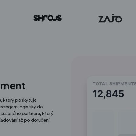
llment
s), který poskytuje
urcingem logistiky do
zkušeného partnera, který
kladování až po doručení