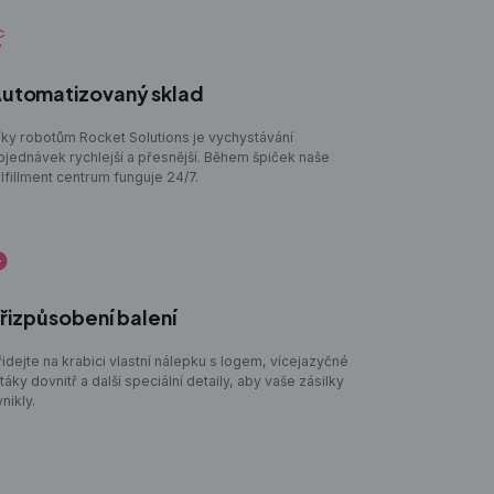
utomatizovaný sklad
íky robotům Rocket Solutions je vychystávání
bjednávek rychlejší a přesnější. Během špiček naše
ulfillment centrum funguje 24/7.
řizpůsobení balení
řidejte na krabici vlastní nálepku s logem, vícejazyčné
táky dovnitř a další speciální detaily, aby vaše zásilky
nikly.