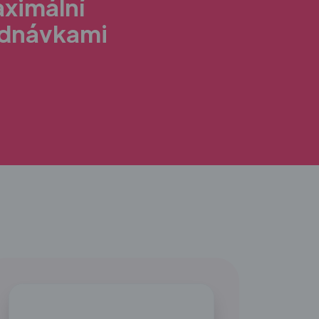
aximální
ednávkami