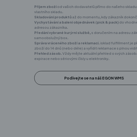
Příjem zboží
od vašich dodavatelů přímo do našeho sklad
vlastního skladu.
Skladování produktů
až do momentu, kdy zákazník dokonč
Vychystávání a balení objednávek (pick & pack)
do vhodné 
adresou zákazníka.
Předání vybrané kurýrní službě,
s doručením na adresu zák
samoobslužný box.
Správa vráceného zboží a reklamací.
isklad fulfillment je
zboží do 14 dnů (nebo déle) a vyřídit reklamace s plnou vid
Přehled zásob.
Vždy mějte aktuální přehled o svých zásob
expirace nebo sériovými čísly u elektroniky.
Podívejte se na náš EGON WMS