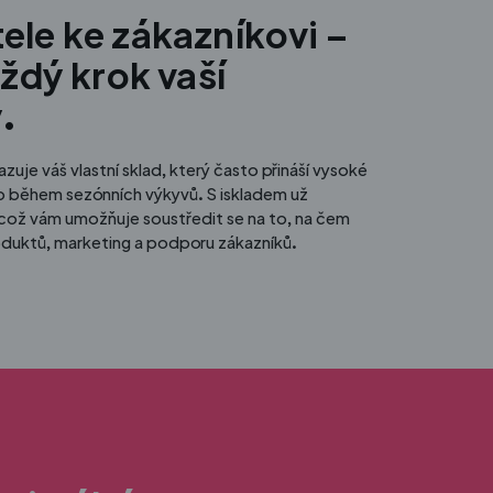
le ke zákazníkovi –
aždý krok vaší
.
zuje váš vlastní sklad, který často přináší vysoké
ziko během sezónních výkyvů. S iskladem už
í, což vám umožňuje soustředit se na to, na čem
oduktů, marketing a podporu zákazníků.