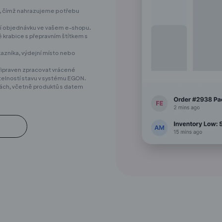
u, čímž nahrazujeme potřebu
í objednávku ve vašem e-shopu.
krabice s přepravním štítkem s
azníka, výdejní místo nebo
 připraven zpracovat vrácené
itelností stavu v systému EGON.
ách, včetně produktů s datem