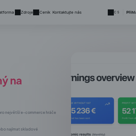
atforma
Zdroje
Ceník
Kontaktujte nás
Přihl
CS
ný na
 i pro největší e-commerce hráče
nebo najímat skladové