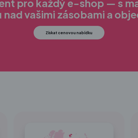
ment pro každý e-shop — s m
u nad vašimi zásobami a obj
Získat cenovou nabídku