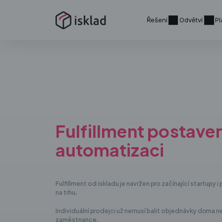
Řešení
Odvětví
Pl
Fulfillment postave
automatizaci
Fulfillment od iskladu je navržen pro začínající startupy
na trhu.
Individuální prodejci už nemusí balit objednávky doma 
zaměstnance.