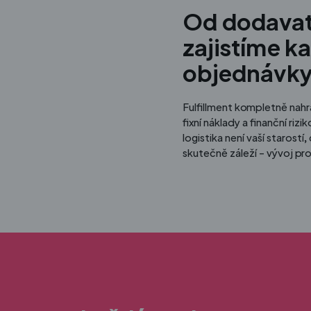
Od dodavate
zajistíme k
objednávky
Fulfillment kompletně nahra
fixní náklady a finanční ri
logistika není vaší starost
skutečně záleží – vývoj pr