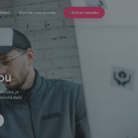
ášení
Kontaktovat prodej
Získat nabídku
tou
utions, je
 mnohá další