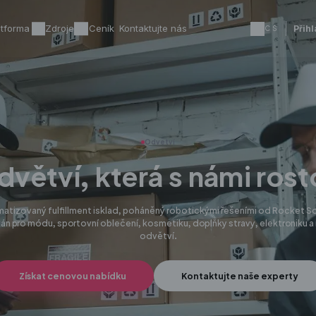
atforma
Zdroje
Ceník
Kontaktujte nás
Přihl
CS
Odvětví
větví, která s námi ros
matizovaný fulfillment isklad, poháněný robotickými řešeními od Rocket Sol
án pro módu, sportovní oblečení, kosmetiku, doplňky stravy, elektroniku a
odvětví.
Získat cenovou nabídku
Kontaktujte naše experty