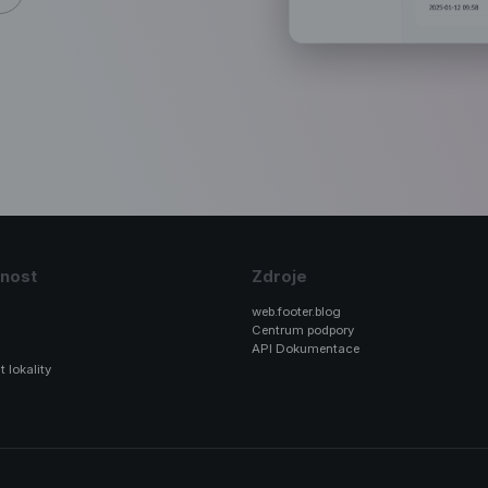
nost
Zdroje
web.footer.blog
Centrum podpory
API Dokumentace
t lokality