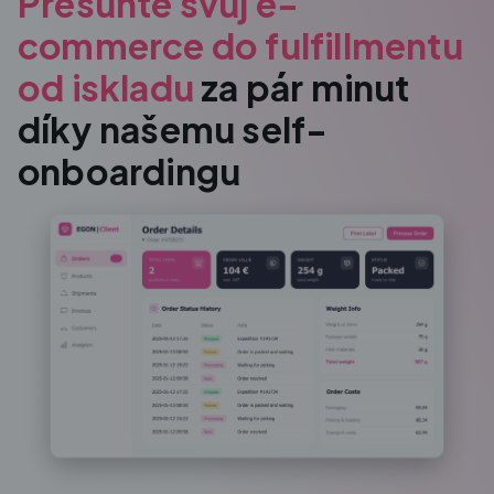
Přesuňte svůj e-
commerce do fulfillmentu
od iskladu
za pár minut
díky našemu self-
onboardingu