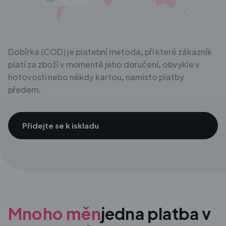
Dobírka (COD) je platební metoda, při které zákazník
platí za zboží v momentě jeho doručení, obvykle v
hotovosti nebo někdy kartou, namísto platby
předem.
Přidejte se k iskladu
Mnoho měn
jedna platba v