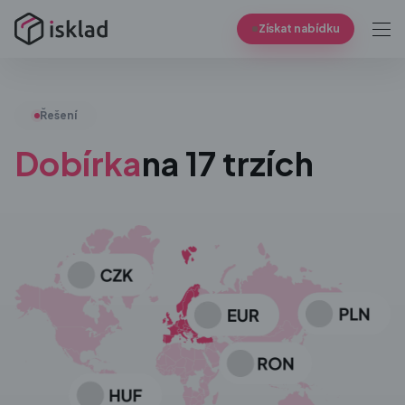
Získat nabídku
Řešení
Dobírka
na 17 trzích