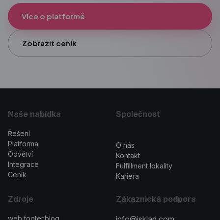
Více o platformě
Zobrazit ceník
Naše nabídka
Společnost
Řešení
>
Platforma
O nás
Odvětví
Kontakt
Integrace
Fulfillment lokality
Ceník
Kariéra
Zdroje
Zákaznická podpora
web.footer.blog
info@isklad.com