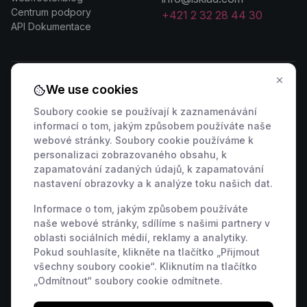
Centrum podpory
+421 2 32 28 44 30
API Dokumentace
We use cookies
Kontaktovat prodejce
Soubory cookie se používají k zaznamenávání
informací o tom, jakým způsobem používáte naše
🇸🇰 +421 2 222 006 94
🇦🇹 +43 1 442 0203
webové stránky. Soubory cookie používáme k
🇨🇿 +420 311 440 767
🇷🇴 +40 316 306 173
personalizaci zobrazovaného obsahu, k
🇵🇱 +48 22 307 03 34
🇭🇺 +36 1 901 0594
zapamatování zadaných údajů, k zapamatování
nastavení obrazovky a k analýze toku našich dat.
🇩🇪 +49 800 000 9404
🇫🇷 +33 9 39 37 01 08
🇸🇮 +386 82 880 433
🇮🇹 +39 800 934 271
Informace o tom, jakým způsobem používáte
🇪🇸 +34 518 88 04 19
🇭🇷 +385 800 791 196
naše webové stránky, sdílíme s našimi partnery v
oblasti sociálních médií, reklamy a analytiky.
🇬🇧 +44 7463 586 370
Pokud souhlasíte, klikněte na tlačítko „Přijmout
🇺🇸 +1 848 456 2300
všechny soubory cookie“. Kliknutím na tlačítko
„Odmítnout“ soubory cookie odmítnete.