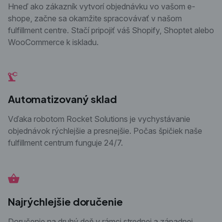
Hneď ako zákazník vytvorí objednávku vo vašom e-
shope, začne sa okamžite spracovávať v našom
fulfillment centre. Stačí pripojiť váš Shopify, Shoptet alebo
WooCommerce k iskladu.
Automatizovaný sklad
Vďaka robotom Rocket Solutions je vychystávanie
objednávok rýchlejšie a presnejšie. Počas špičiek naše
fulfillment centrum funguje 24/7.
Najrýchlejšie doručenie
Doručenie na druhý deň v rámci strednej a západnej