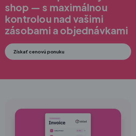
shop — s maximálnou
kontrolou nad vašimi
zásobami a objednávkami
Získať cenovú ponuku