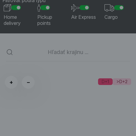
Filtrovať podľa typu
Home
Pickup
Air Express
Cargo
delivery
points
+
−
D+1
>D+2