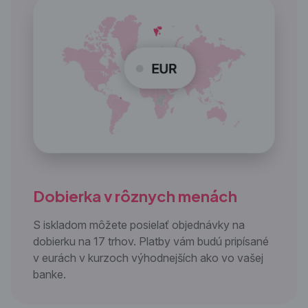
Dobierka v
rôznych menách
S iskladom môžete posielať objednávky na
dobierku na 17 trhov. Platby vám budú pripísané
v eurách v kurzoch výhodnejších ako vo vašej
banke.