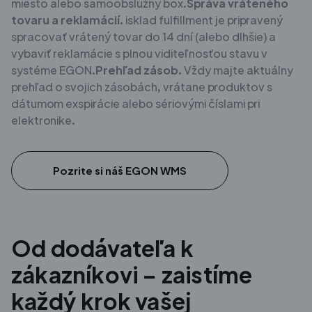
miesto alebo samoobslužný box.
Správa vráteného
tovaru a reklamácií.
isklad fulfillment je pripravený
spracovať vrátený tovar do 14 dní (alebo dlhšie) a
vybaviť reklamácie s plnou viditeľnosťou stavu v
systéme EGON.
Prehľad zásob.
Vždy majte aktuálny
prehľad o svojich zásobách, vrátane produktov s
dátumom exspirácie alebo sériovými číslami pri
elektronike.
Pozrite si náš EGON WMS
Od dodávateľa k
zákazníkovi – zaistíme
každý krok vašej