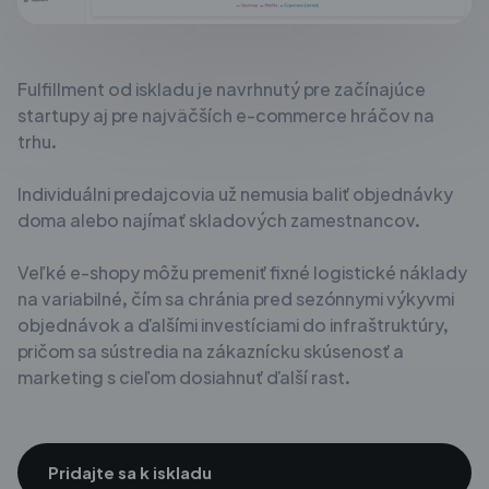
Fulfillment od iskladu je navrhnutý pre začínajúce
startupy aj pre najväčších e-commerce hráčov na
trhu.
Individuálni predajcovia už nemusia baliť objednávky
doma alebo najímať skladových zamestnancov.
Veľké e-shopy môžu premeniť fixné logistické náklady
na variabilné, čím sa chránia pred sezónnymi výkyvmi
objednávok a ďalšími investíciami do infraštruktúry,
pričom sa sústredia na zákaznícku skúsenosť a
marketing s cieľom dosiahnuť ďalší rast.
Pridajte sa k iskladu