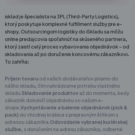
isklad je špecialista na 3PL (Third-Party Logistics),
ktorý poskytuje komplexné fulfillment služby pre e-
shopy. Outsourcingom logistiky do iSkladu sa môžu
online predajcovia spoľahnúť na skúseného partnera,
ktorý zaistí celý proces vybavovania objednávok – od
skladovania až po doručenie koncovému zákazníkovi.
To zahŕňa:
Príjem tovaru
od vašich dodávateľov priamo do
nášho skladu, čím nahrádzame potrebu vlastného
skladu.
Skladovanie produktov
až do momentu, kedy
zákazník dokončí objednávku vo vašom e-
shope.
Vychystávanie a balenie objednávok (pick &
pack)
do vhodnej krabice s prepravným štítkom s
adresou zákazníka.
Odovzdanie vybranej kuriérskej
službe,
s doručením na adresu zákazníka, odberné