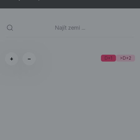
+
−
D+1
>D+2