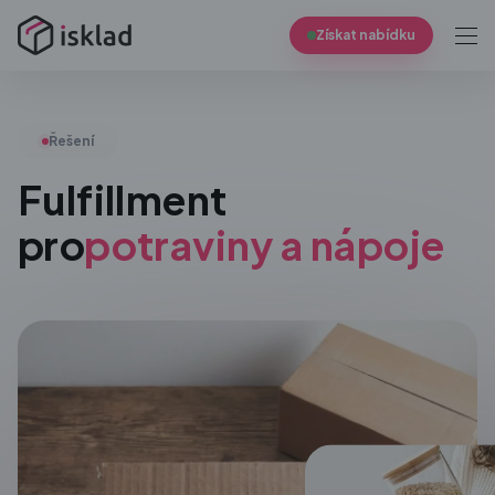
Získat nabídku
Řešení
Fulfillment
pro
potraviny a nápoje