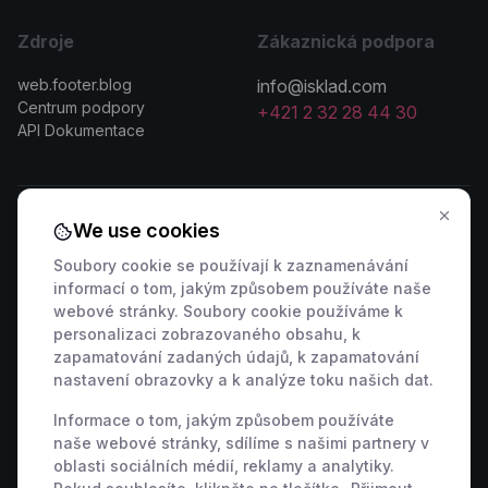
Zdroje
Zákaznická podpora
web.footer.blog
info@isklad.com
Centrum podpory
+421 2 32 28 44 30
API Dokumentace
We use cookies
Kontaktovat prodejce
Soubory cookie se používají k zaznamenávání
informací o tom, jakým způsobem používáte naše
🇸🇰 +421 2 222 006 94
🇦🇹 +43 1 442 0203
webové stránky. Soubory cookie používáme k
🇨🇿 +420 311 440 767
🇷🇴 +40 316 306 173
personalizaci zobrazovaného obsahu, k
🇵🇱 +48 22 307 03 34
🇭🇺 +36 1 901 0594
zapamatování zadaných údajů, k zapamatování
nastavení obrazovky a k analýze toku našich dat.
🇩🇪 +49 800 000 9404
🇫🇷 +33 9 39 37 01 08
🇸🇮 +386 82 880 433
🇮🇹 +39 800 934 271
Informace o tom, jakým způsobem používáte
🇪🇸 +34 518 88 04 19
🇭🇷 +385 800 791 196
naše webové stránky, sdílíme s našimi partnery v
oblasti sociálních médií, reklamy a analytiky.
🇬🇧 +44 7463 586 370