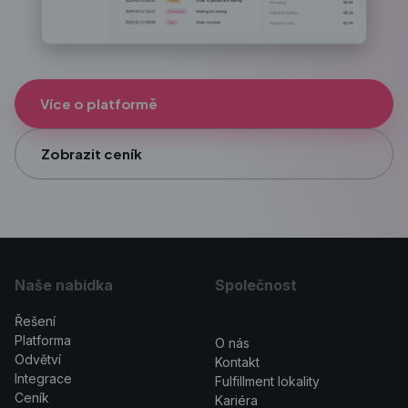
Více o platformě
Zobrazit ceník
Naše nabídka
Společnost
Řešení
>
Platforma
O nás
Odvětví
Kontakt
Integrace
Fulfillment lokality
Ceník
Kariéra