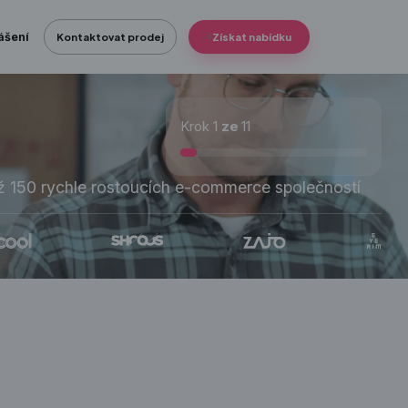
ášení
Kontaktovat prodej
Získat nabídku
Krok 1
ze
11
ež 150 rychle rostoucích e-commerce společností