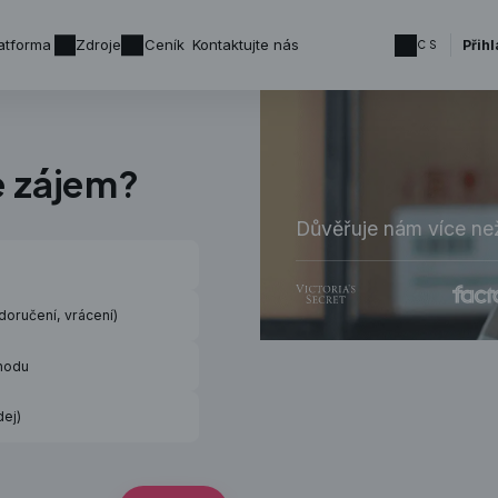
atforma
Zdroje
Ceník
Kontaktujte nás
Přihl
CS
e zájem?
důvěřuje nám více n
 doručení, vrácení)
chodu
dej)