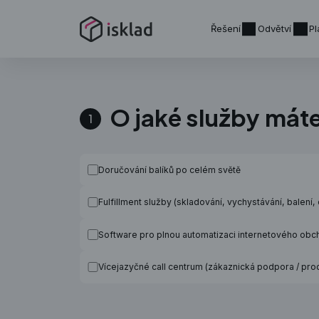
Řešení
Odvětví
Pl
O jaké služby mát
1
Doručování balíků po celém světě
Fulfillment služby (skladování, vychystávání, balení,
Software pro plnou automatizaci internetového ob
Vícejazyčné call centrum (zákaznická podpora / pro