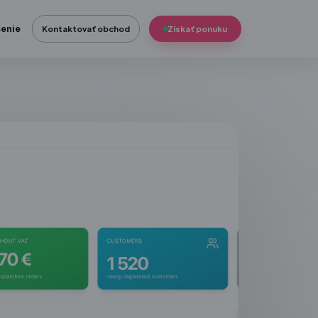
senie
Kontaktovať obchod
Získať ponuku