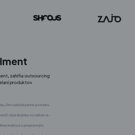
llment
lment, zahŕňa outsourcing
ielaní produktov
adu, čím nahrádzame potrebu
ončí objednávku vo vašom e-
nej krabice s prepravným