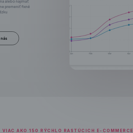
ma alebo najímať
 premeniť fixné
ádzku
 nás
 VIAC AKO 150 RÝCHLO RASTÚCICH E-COMMERC