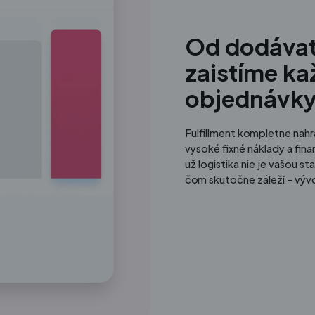
Od dodávate
zaistíme ka
objednávky
Fulfillment kompletne nahr
vysoké fixné náklady a fin
už logistika nie je vašou s
čom skutočne záleží – výv