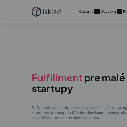
Riešenia
Odvetvia
Pl
Fulfillment
pre malé
startupy
Fulfillment od iskladu je navrhnutý pre začínajúce startu
a obchody s menej ako 100 objednávkami mesačne, ako 
najväčších e-commerce hráčov na trhu.