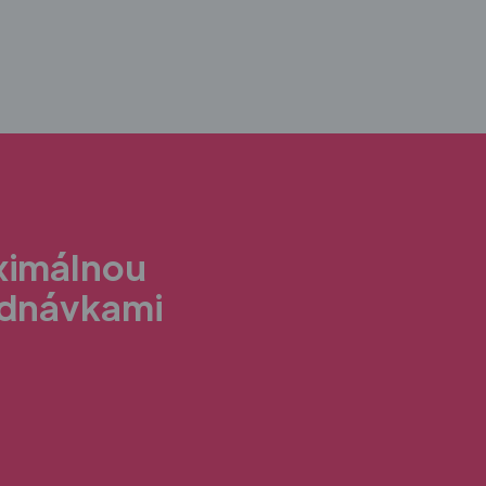
aximálnou
ednávkami