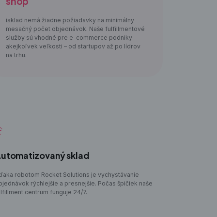
shop
isklad nemá žiadne požiadavky na minimálny
mesačný počet objednávok. Naše fulfillmentové
služby sú vhodné pre e-commerce podniky
akejkoľvek veľkosti – od startupov až po lídrov
na trhu.
utomatizovaný sklad
ďaka robotom Rocket Solutions je vychystávanie
bjednávok rýchlejšie a presnejšie. Počas špičiek naše
ulfillment centrum funguje 24/7.