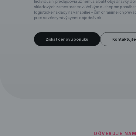
Individuálni predajcovia už nemusia baliť objednávky do
skladových zamestnancov. Veľkým e-shopom pomáhame
logistické náklady na variabilné – čím chránime ich prev
pred sezónnymi výkyvmi objednávok.
Získať cenovú ponuku
Kontaktujte
DÔVERUJE NÁM