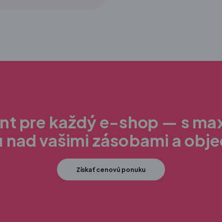
ent pre každý e-shop — s m
u nad vašimi zásobami a obj
Získať cenovú ponuku