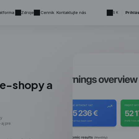
atforma
Zdroje
Cenník
Kontaktujte nás
Prihlá
SK
 e-shopy a
py
aj pre