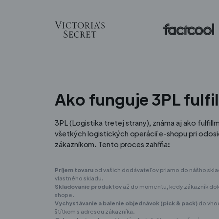
Ako funguje 3PL fulfi
3PL (Logistika tretej strany), známa aj ako fulfil
všetkých logistických operácií e-shopu pri odos
zákazníkom. Tento proces zahŕňa:
Príjem tovaru
od vašich dodávateľov priamo do nášho skl
vlastného skladu.
Skladovanie produktov
až do momentu, kedy zákazník dok
shope.
Vychystávanie a balenie objednávok (pick & pack)
do vhod
štítkom s adresou zákazníka.