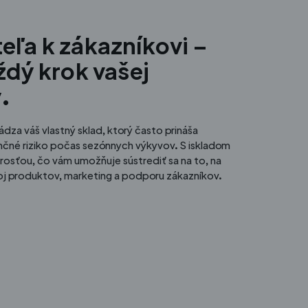
ľa k zákazníkovi –
ždý krok vašej
.
ádza váš vlastný sklad, ktorý často prináša
ančné riziko počas sezónnych výkyvov. S iskladom
tarosťou, čo vám umožňuje sústrediť sa na to, na
oj produktov, marketing a podporu zákazníkov.