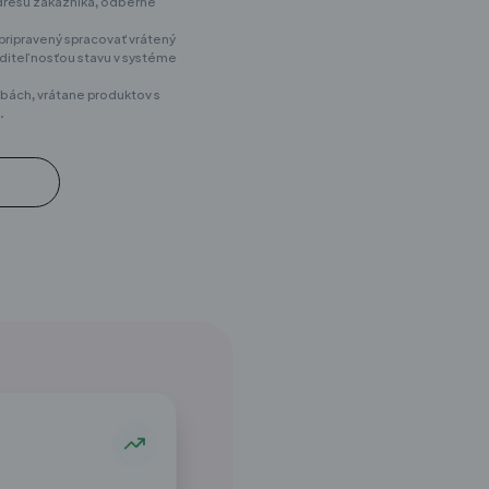
dresu zákazníka, odberné
e pripravený spracovať vrátený
viditeľnosťou stavu v systéme
obách, vrátane produktov s
.