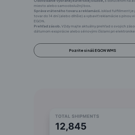
Odovzdanie vybranej kuriérskej službe,
s doručením na a
miesto alebo samoobslužný box.
Správa vráteného tovaru a reklamácií.
isklad fulfillment j
tovar do 14 dní (alebo dlhšie) a vybaviť reklamácie s plnou 
EGON.
Prehľad zásob.
Vždy majte aktuálny prehľad o svojich zás
dátumom exspirácie alebo sériovými číslami pri elektronike
Pozrite si náš EGON WMS