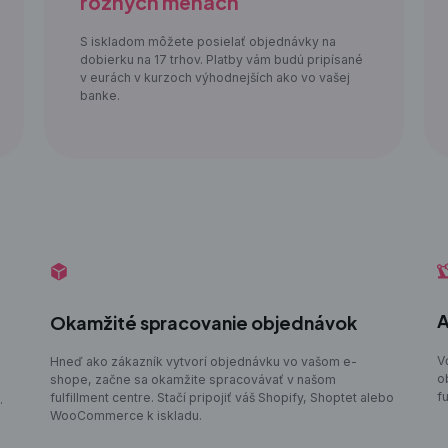
rôznych menách
S iskladom môžete posielať objednávky na
dobierku na 17 trhov. Platby vám budú pripísané
v eurách v kurzoch výhodnejších ako vo vašej
banke.
A
Okamžité spracovanie objednávok
V
Hneď ako zákazník vytvorí objednávku vo vašom e-
o
shope, začne sa okamžite spracovávať v našom
f
fulfillment centre. Stačí pripojiť váš Shopify, Shoptet alebo
.
WooCommerce k iskladu.