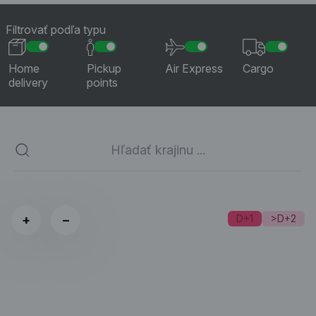
Filtrovať podľa typu
Home
Pickup
Air Express
Cargo
delivery
points
+
−
D+1
>D+2