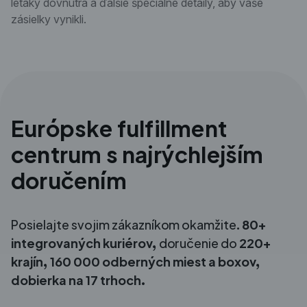
letáky dovnútra a ďalšie špeciálne detaily, aby vaše
zásielky vynikli.
Európske fulfillment
centrum s najrýchlejším
doručením
Posielajte svojim zákazníkom okamžite.
80+
integrovaných kuriérov,
doručenie do
220+
krajín, 160 000 odberných miest a boxov,
dobierka na 17 trhoch.