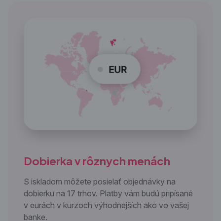
Dobierka v
rôznych menách
S iskladom môžete posielať objednávky na
dobierku na 17 trhov. Platby vám budú pripísané
v eurách v kurzoch výhodnejších ako vo vašej
banke.