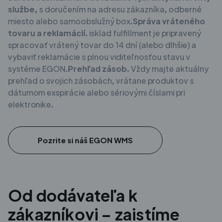
službe,
s doručením na adresu zákazníka, odberné
miesto alebo samoobslužný box.
Správa vráteného
tovaru a reklamácií.
isklad fulfillment je pripravený
spracovať vrátený tovar do 14 dní (alebo dlhšie) a
vybaviť reklamácie s plnou viditeľnosťou stavu v
systéme EGON.
Prehľad zásob.
Vždy majte aktuálny
prehľad o svojich zásobách, vrátane produktov s
dátumom exspirácie alebo sériovými číslami pri
elektronike.
Pozrite si náš EGON WMS
Od dodávateľa k
zákazníkovi – zaistíme