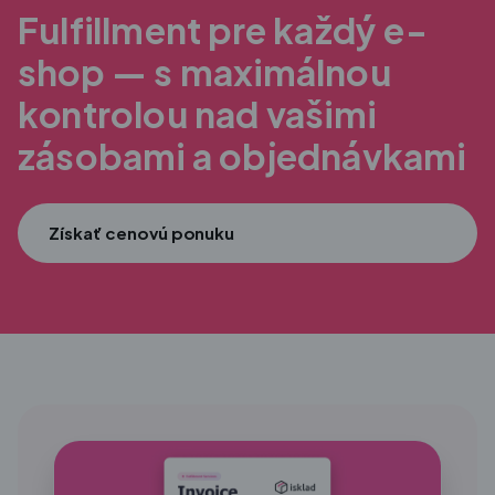
Fulfillment pre každý e-
shop — s maximálnou
kontrolou nad vašimi
zásobami a objednávkami
Získať cenovú ponuku