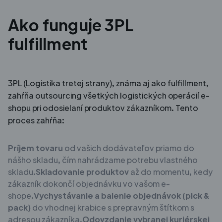
Ako funguje 3PL
fulfillment
3PL (Logistika tretej strany), známa aj ako fulfillment,
zahŕňa outsourcing všetkých logistických operácií e-
shopu pri odosielaní produktov zákazníkom. Tento
proces zahŕňa:
Príjem tovaru
od vašich dodávateľov priamo do
nášho skladu, čím nahrádzame potrebu vlastného
skladu.
Skladovanie produktov
až do momentu, kedy
zákazník dokončí objednávku vo vašom e-
shope.
Vychystávanie a balenie objednávok (pick &
pack)
do vhodnej krabice s prepravným štítkom s
adresou zákazníka.
Odovzdanie vybranej kuriérskej