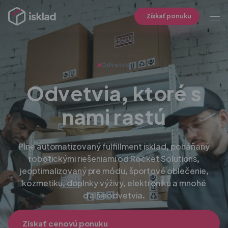
Získať ponuku
Odvetvia
Odvetvia, ktoré s
nami rastú
Plne automatizovaný fulfillment isklad, poháňaný
robotickými riešeniami od Rocket Solutions,
je
optimalizovaný pre módu, športové oblečenie,
kozmetiku, doplnky výživy, elektroniku a mnohé
ďalšie
odvetvia.
Získať cenovú ponuku