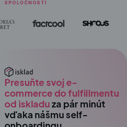
SPOLOČNOSTÍ
Presuňte svoj e-
commerce do fulfillmentu
od iskladu
za pár minút
vďaka nášmu self-
onboardingu