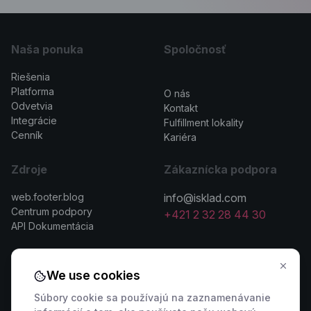
Naša ponuka
Spoločnosť
Riešenia
>
Platforma
O nás
Odvetvia
Kontakt
Integrácie
Fulfillment lokality
Cenník
Kariéra
Zdroje
Zákaznícka podpora
web.footer.blog
info@isklad.com
Centrum podpory
+421 2 32 28 44 30
API Dokumentácia
We use cookies
Súbory cookie sa používajú na zaznamenávanie
Kontaktovať predajcu