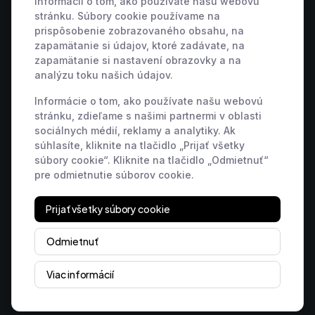
informácií o tom, ako používate našu webovú
stránku. Súbory cookie používame na
🇸🇰 +421 2 222 006 94
🇦🇹 +43 1 442 0203
prispôsobenie zobrazovaného obsahu, na
🇨🇿 +420 311 440 767
🇷🇴 +40 316 306 173
zapamätanie si údajov, ktoré zadávate, na
🇵🇱 +48 22 307 03 34
🇭🇺 +36 1 901 0594
zapamätanie si nastavení obrazovky a na
analýzu toku našich údajov.
🇩🇪 +49 800 000 9404
🇫🇷 +33 9 39 37 01 08
🇸🇮 +386 82 880 433
🇮🇹 +39 800 934 271
Informácie o tom, ako používate našu webovú
🇪🇸 +34 518 88 04 19
🇭🇷 +385 800 791 196
stránku, zdieľame s našimi partnermi v oblasti
sociálnych médií, reklamy a analytiky. Ak
🇬🇧 +44 7463 586 370
súhlasíte, kliknite na tlačidlo „Prijať všetky
🇺🇸 +1 848 456 2300
súbory cookie“. Kliknite na tlačidlo „Odmietnuť“
pre odmietnutie súborov cookie.
Prijať všetky súbory cookie
Fulfill the Future
Odmietnuť
© isklad %year%. Všetky práva vyhradené I Nastavenia
Viac informácií
cookies