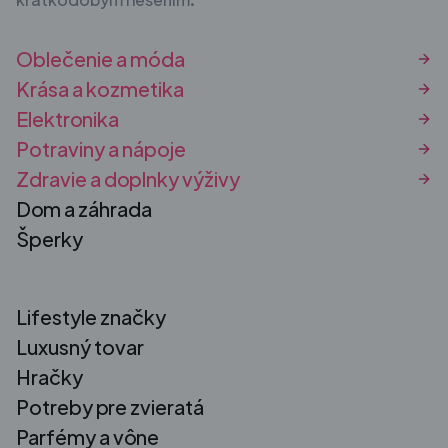
Oblečenie a móda
Krása a kozmetika
Elektronika
Potraviny a nápoje
Zdravie a doplnky výživy
Dom a záhrada
Šperky
Lifestyle značky
Luxusný tovar
Hračky
Potreby pre zvieratá
Parfémy a vône