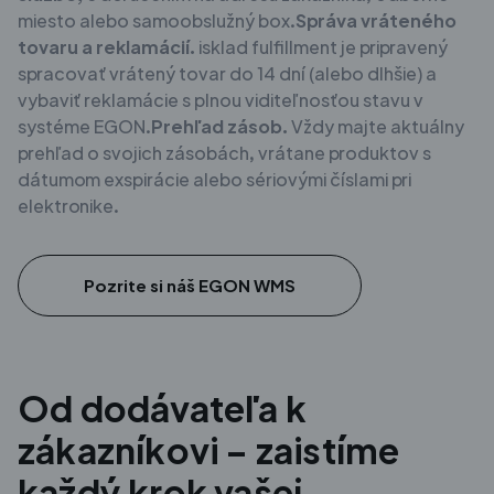
miesto alebo samoobslužný box.
Správa vráteného
tovaru a reklamácií.
isklad fulfillment je pripravený
spracovať vrátený tovar do 14 dní (alebo dlhšie) a
vybaviť reklamácie s plnou viditeľnosťou stavu v
systéme EGON.
Prehľad zásob.
Vždy majte aktuálny
prehľad o svojich zásobách, vrátane produktov s
dátumom exspirácie alebo sériovými číslami pri
elektronike.
Pozrite si náš EGON WMS
Od dodávateľa k
zákazníkovi – zaistíme
každý krok vašej