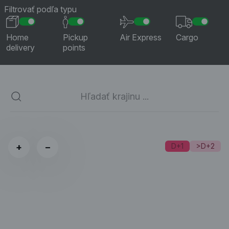
Filtrovať podľa typu
Home
Pickup
Air Express
Cargo
delivery
points
+
−
D+1
>D+2