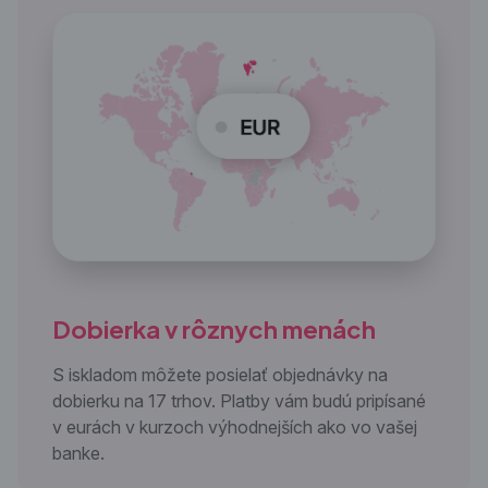
Dobierka v
rôznych menách
S iskladom môžete posielať objednávky na
dobierku na 17 trhov. Platby vám budú pripísané
v eurách v kurzoch výhodnejších ako vo vašej
banke.