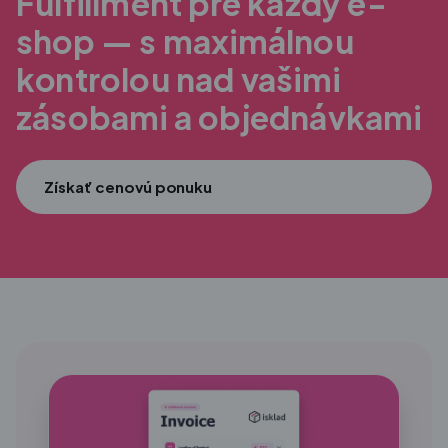
Fulfillment pre každý e-
shop — s maximálnou
kontrolou nad vašimi
zásobami a objednávkami
Získať cenovú ponuku