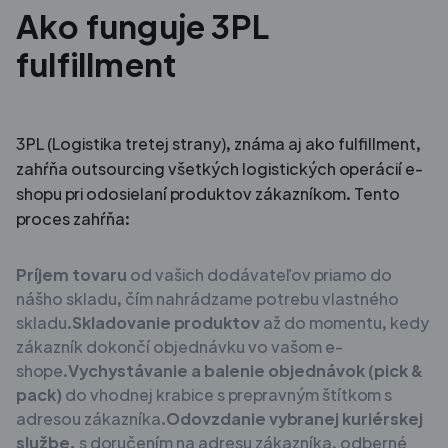
Ako funguje 3PL
fulfillment
3PL (Logistika tretej strany), známa aj ako fulfillment,
zahŕňa outsourcing všetkých logistických operácií e-
shopu pri odosielaní produktov zákazníkom. Tento
proces zahŕňa:
Príjem tovaru
od vašich dodávateľov priamo do
nášho skladu, čím nahrádzame potrebu vlastného
skladu.
Skladovanie produktov
až do momentu, kedy
zákazník dokončí objednávku vo vašom e-
shope.
Vychystávanie a balenie objednávok (pick &
pack)
do vhodnej krabice s prepravným štítkom s
adresou zákazníka.
Odovzdanie vybranej kuriérskej
službe,
s doručením na adresu zákazníka, odberné