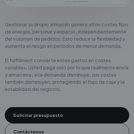
Gestionar su propio almacén genera altos costes fijos
de energía,
personal y espacio, independientemente
del volumen de pedidos. Esto reduce
la flexibilidad y
aumenta el riesgo en periodos de menor demanda.
El fulfillment convierte estos gastos en costes
variables. Usted paga
solo por lo que realmente envía
y almacena; si la demanda
disminuye, sus costes
también disminuyen, protegiendo el flujo de caja y
la
estabilidad del negocio.
Solicitar presupuesto
Contáctenos