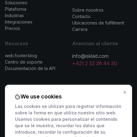
Soluciones
>
Plataforma
Sobre nosotros
Industrias
Contacto
Integraciones
Ubicaciones de fulfillment
Precios
Carrera
Recursos
Atencion al cliente
web.footer.blog
info@isklad.com
Centro de soporte
+421 2 32 28 44 30
Documentación de la API
We use cookies
Contactar con ventas
Las cookies se utilizan para registrar información
sobre la forma en que utiliza nuestro sitio web.
🇸🇰 +421 2 222 006 94
🇦🇹 +43 1 442 0203
Usamos cookies para personalizar el contenido
🇨🇿 +420 311 440 767
🇷🇴 +40 316 306 173
que se le muestra, recordar los datos que
🇵🇱 +48 22 307 03 34
🇭🇺 +36 1 901 0594
introduce, recordar la configuración de su