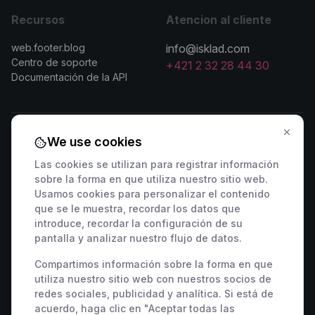
Recursos
Atencion al cliente
web.footer.blog
info@isklad.com
Centro de soporte
+421 2 32 28 44 30
Documentación de la API
We use cookies
Contactar con ventas
Las cookies se utilizan para registrar información
sobre la forma en que utiliza nuestro sitio web.
🇸🇰 +421 2 222 006 94
🇦🇹 +43 1 442 0203
Usamos cookies para personalizar el contenido
🇨🇿 +420 311 440 767
🇷🇴 +40 316 306 173
que se le muestra, recordar los datos que
🇵🇱 +48 22 307 03 34
🇭🇺 +36 1 901 0594
introduce, recordar la configuración de su
pantalla y analizar nuestro flujo de datos.
🇩🇪 +49 800 000 9404
🇫🇷 +33 9 39 37 01 08
🇸🇮 +386 82 880 433
🇮🇹 +39 800 934 271
Compartimos información sobre la forma en que
🇪🇸 +34 518 88 04 19
🇭🇷 +385 800 791 196
utiliza nuestro sitio web con nuestros socios de
redes sociales, publicidad y analítica. Si está de
🇬🇧 +44 7463 586 370
acuerdo, haga clic en "Aceptar todas las
🇺🇸 +1 848 456 2300