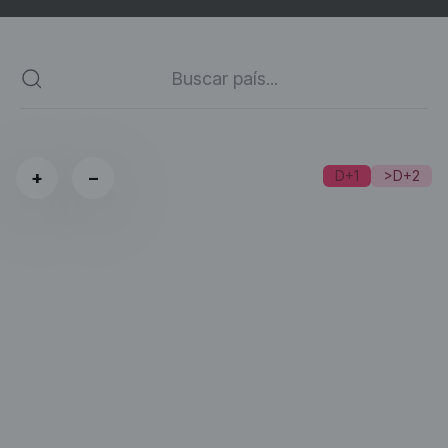
+
−
D+1
>D+2