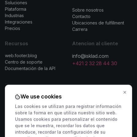
Soluciones
>
Plataforma
Sobre nosotros
Industrias
Contacto
Integraciones
Ubicaciones de fulfillment
Precios
Carrera
Recursos
Atencion al cliente
web.footer.blog
info@isklad.com
Centro de soporte
+421 2 32 28 44 30
Documentación de la API
We use cookies
Contactar con ventas
Las cookies se utilizan para registrar información
sobre la forma en que utiliza nuestro sitio web.
🇸🇰 +421 2 222 006 94
🇦🇹 +43 1 442 0203
Usamos cookies para personalizar el contenido
🇨🇿 +420 311 440 767
🇷🇴 +40 316 306 173
que se le muestra, recordar los datos que
🇵🇱 +48 22 307 03 34
🇭🇺 +36 1 901 0594
introduce, recordar la configuración de su