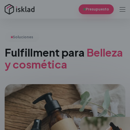
Presupuesto
Soluciones
Fulfillment para
Belleza
y
cosmética