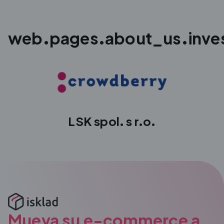
web.pages.about_us.invest
LSK spol. s r.o.
Mueva su e-commerce a