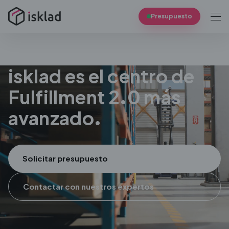
Presupuesto
isklad es el
centro de
Fulfillment
2.0 más
avanzado.
Solicitar presupuesto
Contactar con nuestros expertos