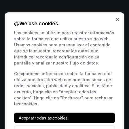
We use cookies
Contactar con ventas
Las cookies se utilizan para registrar información
sobre la forma en que utiliza nuestro sitio web.
🇸🇰 +421 2 222 006 94
🇦🇹 +43 1 442 0203
Usamos cookies para personalizar el contenido
🇨🇿 +420 311 440 767
🇷🇴 +40 316 306 173
que se le muestra, recordar los datos que
🇵🇱 +48 22 307 03 34
🇭🇺 +36 1 901 0594
introduce, recordar la configuración de su
pantalla y analizar nuestro flujo de datos.
🇩🇪 +49 800 000 9404
🇫🇷 +33 9 39 37 01 08
🇸🇮 +386 82 880 433
🇮🇹 +39 800 934 271
Compartimos información sobre la forma en que
🇪🇸 +34 518 88 04 19
🇭🇷 +385 800 791 196
utiliza nuestro sitio web con nuestros socios de
redes sociales, publicidad y analítica. Si está de
🇬🇧 +44 7463 586 370
acuerdo, haga clic en "Aceptar todas las
🇺🇸 +1 848 456 2300
cookies". Haga clic en "Rechazar" para rechazar
las cookies.
Aceptar todas las cookies
Fulfill the Future