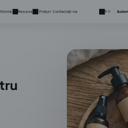
atformă
Resurse
Prețuri
Contactați-ne
Autent
RO
tru