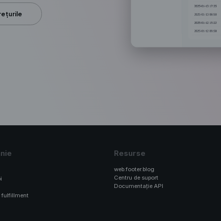
rețurile
nie
Resurse
web.footer.blog
Centru de suport
i
Documentație API
 fulfillment