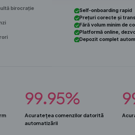
ltă birocrație
Self-onboarding rapid
Prețuri corecte și tra
nzi
Fără volum minim de c
Platformă online, dezvo
rori
Depozit complet autom
99.95%
9
orm
Acuratețea comenzilor datorită
Acur
automatizării