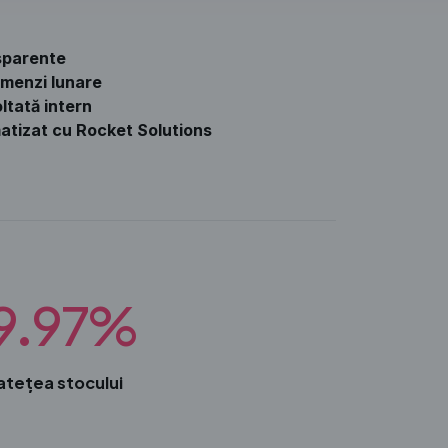
nsparente
omenzi lunare
ltată intern
atizat cu Rocket Solutions
9.97%
atețea stocului