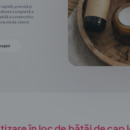
rapidă, precisă și
bilitate completă a
labilă a comenzilor.
la mii de clienți
noștri
zare în loc de bătăi de cap 