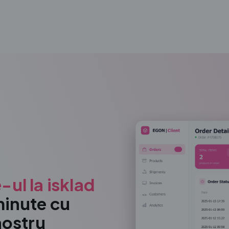
ul la isklad
minute cu
nostru