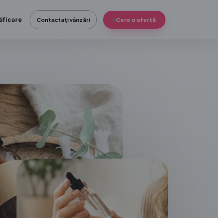
ificare
Contactați vânzări
Cere o ofertă