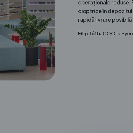
operaționale reduse. P
dioptrice în depozitul
rapidă livrare posibilă 
Filip Tóth,
COO la Eyer