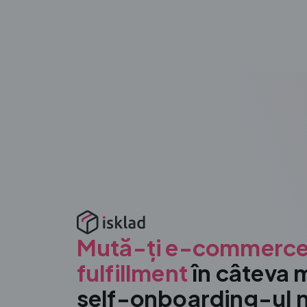
Mută-ți e-commerce-
fulfillment
în câteva 
self-onboarding-ul 