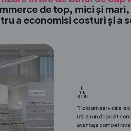
mmerce de top, mici și mari,
tru a economisi costuri și a 
"Folosim serviciile isk
utiliza un depozit co
avantaje competitive ș