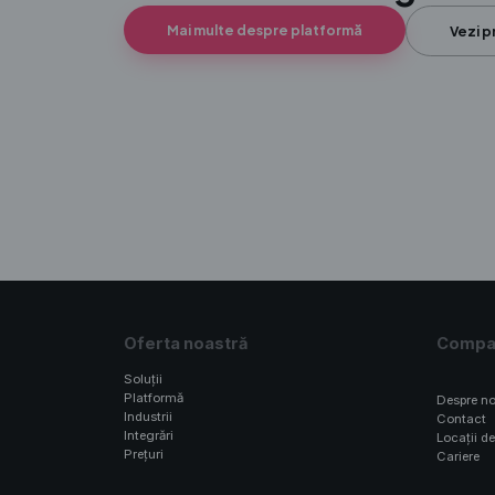
Mai multe despre platformă
Vezi p
Oferta noastră
Compa
Soluții
>
Platformă
Despre no
Industrii
Contact
Integrări
Locații de
Prețuri
Cariere