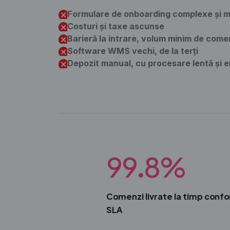
Formulare de onboarding complexe și mu
Costuri și taxe ascunse
Barieră la intrare, volum minim de come
Software WMS vechi, de la terți
Depozit manual, cu procesare lentă și e
99.8%
Comenzi livrate la timp conf
SLA