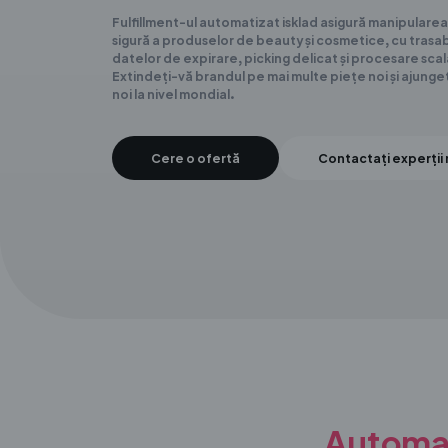
Fulfillment-ul automatizat isklad asigură manipularea 
sigură a produselor de beauty și cosmetice, cu trasa
datelor de expirare, picking delicat și procesare sca
Extindeți-vă brandul pe mai multe piețe noi și ajungeți 
noi la nivel mondial.
Cere o ofertă
Contactați experții 
Automati