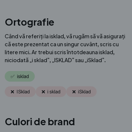
Ortografie
Când vă referiți la isklad, vă rugăm să vă asigurați
că este prezentat ca un singur cuvânt, scris cu
litere mici. Ar trebui scris întotdeauna isklad,
niciodată „i sklad”, „ISKLAD” sau „iSklad”.
✅ isklad
❌ ISklad
❌ i sklad
❌ iSklad
Culori de brand