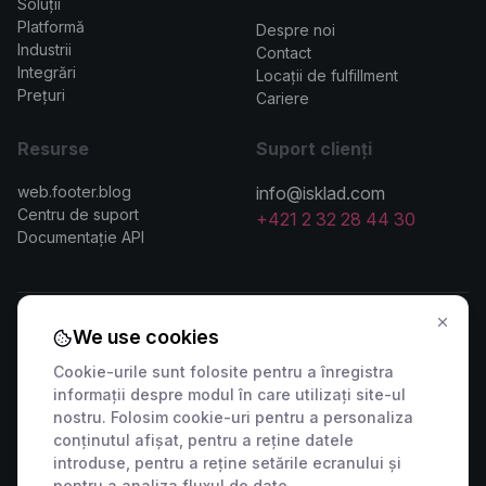
Soluții
>
Platformă
Despre noi
Industrii
Contact
Integrări
Locații de fulfillment
Prețuri
Cariere
Resurse
Suport clienți
web.footer.blog
info@isklad.com
Centru de suport
+421 2 32 28 44 30
Documentație API
We use cookies
Contactați vânzările
Cookie-urile sunt folosite pentru a înregistra
informații despre modul în care utilizați site-ul
🇸🇰 +421 2 222 006 94
🇦🇹 +43 1 442 0203
nostru. Folosim cookie-uri pentru a personaliza
🇨🇿 +420 311 440 767
🇷🇴 +40 316 306 173
conținutul afișat, pentru a reține datele
🇵🇱 +48 22 307 03 34
🇭🇺 +36 1 901 0594
introduse, pentru a reține setările ecranului și
pentru a analiza fluxul de date.