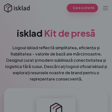
Cere o ofertă
isklad
Kit de presă
Logoul isklad reflectă simplitatea, eficiența și
fiabilitatea – valorile de bază ale mărcii noastre.
Designul curat și modern subliniază conectivitatea și
logistica fără cusur. Descărcați logoul oficial isklad și
explorați resursele noastre de brand pentru o
reprezentare consecventă.