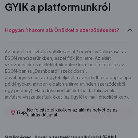
GYIK a platformunkról
Hogyan írhatom alá Önökkel a szerződéseket?
Az ügyfél regisztrálja vállalkozását / egyéni vállalkozását az
EGON rendszerünkben, ezzel fiók jön létre. Az aláírt
szerződések és mellékleteik online kerülnek feltöltésre az
EGON-ban (a „Dashboard” szekcióban).
Jóváhagyás után az ügyfél eljuttatja az iskladhoz a papíralapú
példányokat, minden oldalon aláírva (minden szerződésből
egy példány). Ha a dokumentumok hibát tartalmaznak,
javításra visszautasítjuk őket (az ügyfél e-mail értesítést kap).
Ne felejtse el kitölteni az aláírás helyét és az
Tipp:
aláírás dátumát.
Szükséges, hogy a termék vonalkóddal (EAN)