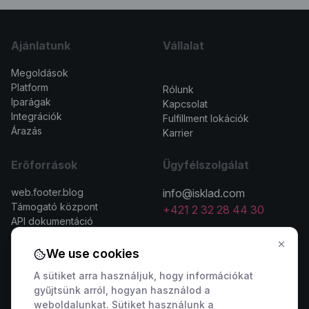
Ajánlatunk
Vállalat
Megoldások
>
Platform
Rólunk
Iparágak
Kapcsolat
Integrációk
Fulfillment lokációk
Árazás
Karrier
Erőforrások
Ügyfélszolgálat
web.footer.blog
info@isklad.com
Támogató központ
+421 2 32 28 44 30
API dokumentáció
We use cookies
A sütiket arra használjuk, hogy információkat
gyűjtsünk arról, hogyan használod a
Kapcsolatfelvétel az értékesítéssel
weboldalunkat. Sütiket használunk a