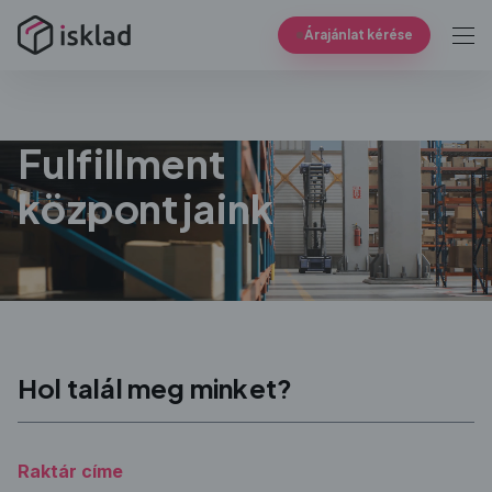
Árajánlat kérése
Fulfillment
központjaink
Hol talál meg minket?
Raktár címe