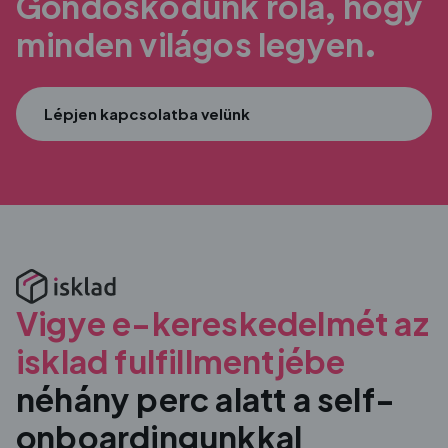
Gondoskodunk róla, hogy
minden világos legyen.
Lépjen kapcsolatba velünk
Vigye e-kereskedelmét az
isklad fulfillmentjébe
néhány perc alatt a self-
onboardingunkkal