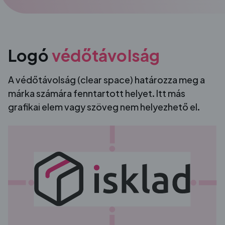
Logó
védőtávolság
A védőtávolság (clear space) határozza meg a
márka számára fenntartott helyet. Itt más
grafikai elem vagy szöveg nem helyezhető el.