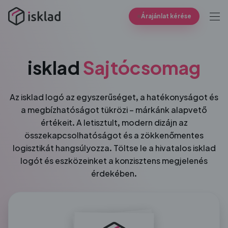
Árajánlat kérése
isklad
Sajtócsomag
Az isklad logó az egyszerűséget, a hatékonyságot és
a megbízhatóságot tükrözi – márkánk alapvető
értékeit. A letisztult, modern dizájn az
összekapcsolhatóságot és a zökkenőmentes
logisztikát hangsúlyozza. Töltse le a hivatalos isklad
logót és eszközeinket a konzisztens megjelenés
érdekében.