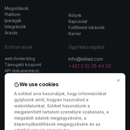
Megoldások
>
Platform
Rólunk
Iparágak
Kapcsolat
Integrációk
Fulfillment lokációk
Árazás
Karrier
Erőforrások
Ügyfélszolgálat
web.footer.blog
info@isklad.com
Támogató központ
+421 2 32 28 44 30
API dokumentáció
We use cookies
A sütiket arra használjuk, hogy információkat
gyűjtsünk arról, hogyan használod a
Kapcsolatfelvétel az értékesítéssel
weboldalunkat. Sütiket használunk a
megjelenített tartalom személyre szabására, a
🇸🇰 +421 2 222 006 94
🇦🇹 +43 1 442 0203
megadott adatok megjegyzésére, a
🇨🇿 +420 311 440 767
🇷🇴 +40 316 306 173
képernyőbeállítások megjegyzésére és az
🇵🇱 +48 22 307 03 34
🇭🇺 +36 1 901 0594