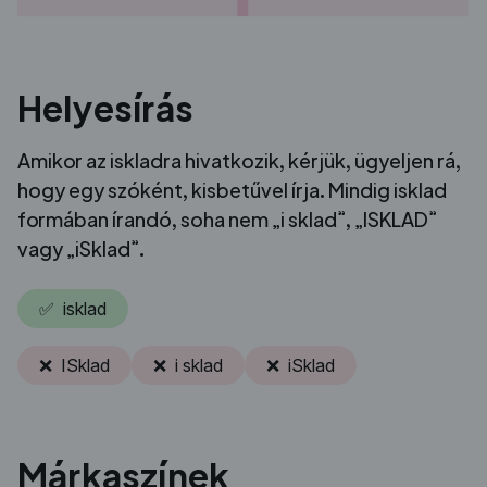
Helyesírás
Amikor az iskladra hivatkozik, kérjük, ügyeljen rá,
hogy egy szóként, kisbetűvel írja. Mindig isklad
formában írandó, soha nem „i sklad”, „ISKLAD”
vagy „iSklad”.
✅ isklad
❌ ISklad
❌ i sklad
❌ iSklad
Márkaszínek