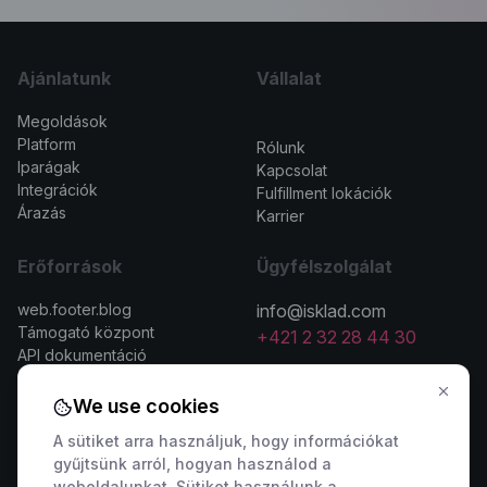
Ajánlatunk
Vállalat
Megoldások
>
Platform
Rólunk
Iparágak
Kapcsolat
Integrációk
Fulfillment lokációk
Árazás
Karrier
Erőforrások
Ügyfélszolgálat
web.footer.blog
info@isklad.com
Támogató központ
+421 2 32 28 44 30
API dokumentáció
We use cookies
A sütiket arra használjuk, hogy információkat
gyűjtsünk arról, hogyan használod a
Kapcsolatfelvétel az értékesítéssel
weboldalunkat. Sütiket használunk a