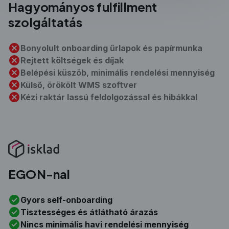
Hagyományos
fulfillment
szolgáltatás
Bonyolult onboarding űrlapok és papírmunka
Rejtett költségek és díjak
Belépési küszöb, minimális rendelési mennyiség
Külső, örökölt WMS szoftver
Kézi raktár lassú feldolgozással és hibákkal
EGON-nal
Gyors self-onboarding
Tisztességes és átlátható árazás
Nincs minimális havi rendelési mennyiség