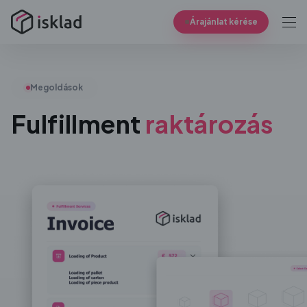
Árajánlat kérése
Megoldások
Fulfillment
raktározás