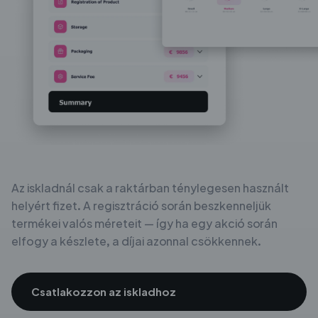
Az iskladnál csak a raktárban ténylegesen használt
helyért
fizet. A regisztráció során
beszkenneljük
termékei valós méreteit — így ha egy akció során
elfogy a
készlete, a díjai
azonnal csökkennek.
Csatlakozzon az iskladhoz