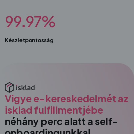
99.97%
Készletpontosság
Vigye e-kereskedelmét az
isklad fulfillmentjébe
néhány perc alatt a self-
onboardingunkkal