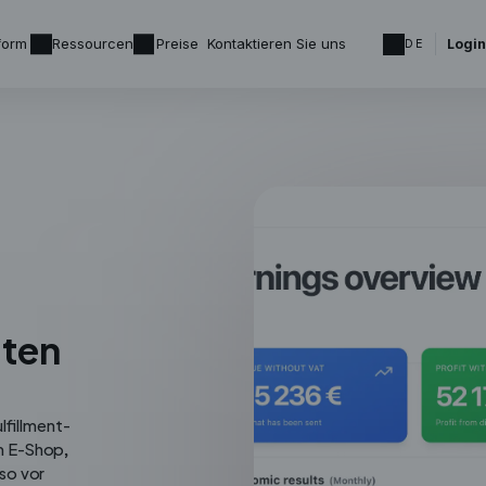
tform
Ressourcen
Preise
Kontaktieren Sie uns
Login
DE
sten
lfillment-
m E-Shop,
so vor