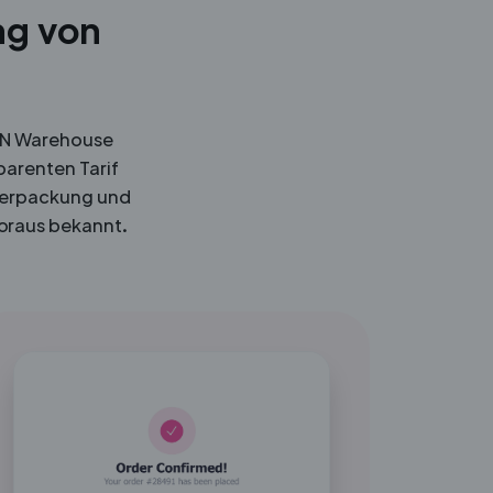
ng von
GON Warehouse
arenten Tarif
Verpackung und
Voraus bekannt.