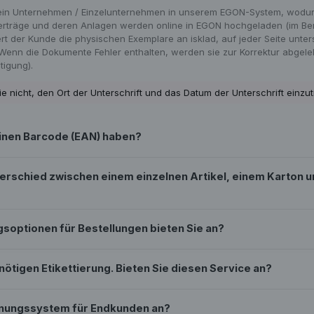
sein Unternehmen / Einzelunternehmen in unserem EGON-System, wodurch
Verträge und deren Anlagen werden online in EGON hochgeladen (im Be
rt der Kunde die physischen Exemplare an isklad, auf jeder Seite unter
 Wenn die Dokumente Fehler enthalten, werden sie zur Korrektur abgele
tigung).
e nicht, den Ort der Unterschrift und das Datum der Unterschrift einzu
inen Barcode (EAN) haben?
erschied zwischen einem einzelnen Artikel, einem Karton un
optionen für Bestellungen bieten Sie an?
ötigen Etikettierung. Bieten Sie diesen Service an?
hnungssystem für Endkunden an?