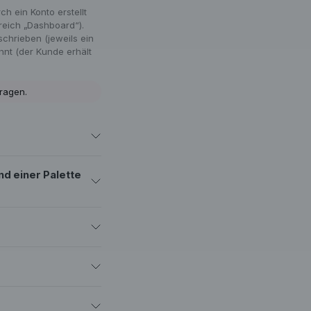
 ein Konto erstellt
reich „Dashboard“).
schrieben (jeweils ein
hnt (der Kunde erhält
tragen.
d einer Palette