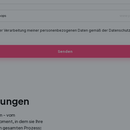
hops
der Verarbeitung meiner personenbezogenen Daten gemäß der Datenschutz
Senden
llungen
en – vom
ment, in dem sie Ihre
en gesamten Prozess: