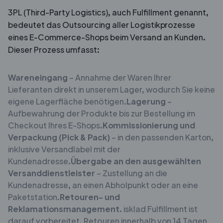
3PL (Third-Party Logistics), auch Fulfillment genannt,
bedeutet das Outsourcing aller Logistikprozesse
eines E-Commerce-Shops beim Versand an Kunden.
Dieser Prozess umfasst:
Wareneingang
– Annahme der Waren Ihrer
Lieferanten direkt in unserem Lager, wodurch Sie keine
eigene Lagerfläche benötigen.
Lagerung
–
Aufbewahrung der Produkte bis zur Bestellung im
Checkout Ihres E-Shops.
Kommissionierung und
Verpackung (Pick & Pack)
– in den passenden Karton,
inklusive Versandlabel mit der
Kundenadresse.
Übergabe an den ausgewählten
Versanddienstleister
– Zustellung an die
Kundenadresse, an einen Abholpunkt oder an eine
Paketstation.
Retouren- und
Reklamationsmanagement.
isklad Fulfillment ist
darauf vorbereitet, Retouren innerhalb von 14 Tagen