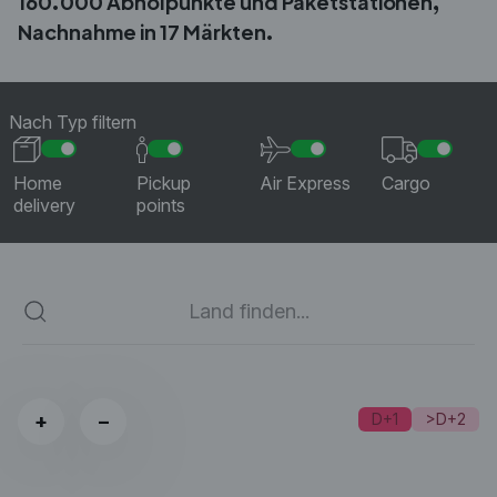
160.000 Abholpunkte und Paketstationen,
Nachnahme in 17 Märkten.
Nach Typ filtern
Home
Pickup
Air Express
Cargo
delivery
points
+
−
D+1
>D+2