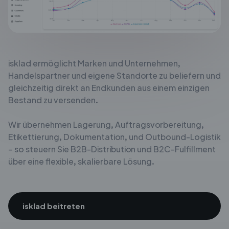
isklad ermöglicht Marken und Unternehmen,
Handelspartner
und eigene Standorte zu beliefern und
gleichzeitig direkt an Endkunden
aus einem einzigen
Bestand zu versenden.
Wir übernehmen Lagerung, Auftragsvorbereitung,
Etikettierung, Dokumentation,
und Outbound-Logistik
– so steuern Sie B2B-Distribution
und B2C-Fulfillment
über eine flexible, skalierbare
Lösung.
isklad beitreten