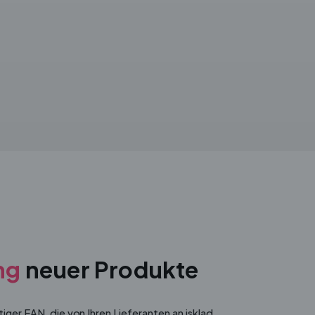
ng
neuer Produkte
ger EAN, die von Ihren Lieferanten an isklad