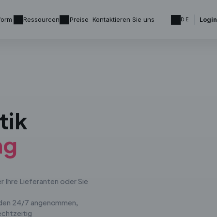
tform
Ressourcen
Preise
Kontaktieren Sie uns
Login
DE
tik
ng
 Ihre Lieferanten oder Sie
erden 24/7 angenommen,
echtzeitig