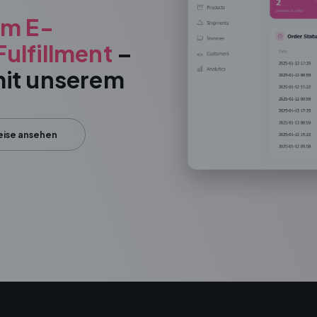
em E-
ulfillment
–
mit unserem
eise ansehen