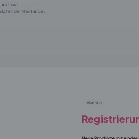
 umfasst
pdates der Bestände.
Schritt 1
Registrieru
Neue Produkte mit eindeuti