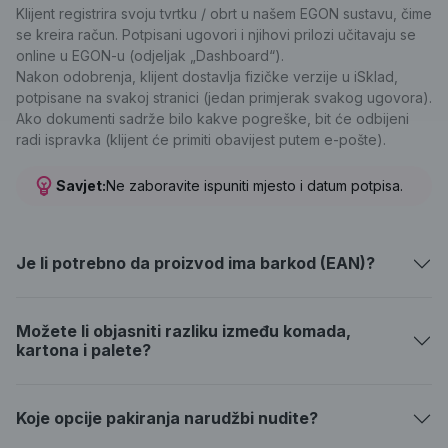
Klijent registrira svoju tvrtku / obrt u našem EGON sustavu, čime
se kreira račun. Potpisani ugovori i njihovi prilozi učitavaju se
online u EGON-u (odjeljak „Dashboard“).
Nakon odobrenja, klijent dostavlja fizičke verzije u iSklad,
potpisane na svakoj stranici (jedan primjerak svakog ugovora).
Ako dokumenti sadrže bilo kakve pogreške, bit će odbijeni
radi ispravka (klijent će primiti obavijest putem e-pošte).
Savjet:
Ne zaboravite ispuniti mjesto i datum potpisa.
Je li potrebno da proizvod ima barkod (EAN)?
Možete li objasniti razliku između komada,
kartona i palete?
Koje opcije pakiranja narudžbi nudite?