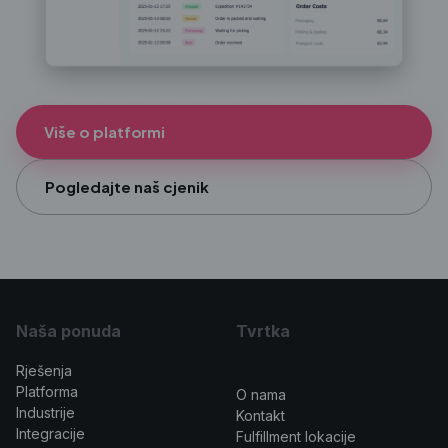
Više o platformi
Pogledajte naš cjenik
Naša ponuda
Tvrtka
Rješenja
>
Platforma
O nama
Industrije
Kontakt
Integracije
Fulfillment lokacije