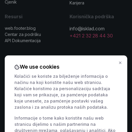
Cjenik
Karijera
Resursi
Korisnička podrška
web.footer.blog
info@isklad.com
Centar za podršku
+421 2 32 28 44 30
API Dokumentacija
We use cookies
Kontaktirajte prodaju
Kolačići se koriste za bilježenje informacija o
načinu na koji koristite našu web stranicu.
🇸🇰 +421 2 222 006 94
🇦🇹 +43 1 442 0203
Kolačiće koristimo za personalizaciju sadržaja
🇨🇿 +420 311 440 767
🇷🇴 +40 316 306 173
koji vam se prikazuje, za pamćenje podataka
🇵🇱 +48 22 307 03 34
🇭🇺 +36 1 901 0594
koje unesete, za pamćenje postavki vašeg
zaslona i za analizu protoka naših podataka.
🇩🇪 +49 800 000 9404
🇫🇷 +33 9 39 37 01 08
🇸🇮 +386 82 880 433
🇮🇹 +39 800 934 271
Informacije o tome kako koristite našu web
🇪🇸 +34 518 88 04 19
🇭🇷 +385 800 791 196
stranicu dijelimo s našim partnerima na
društvenim mrežama, oglašavanju i analitici. Ako