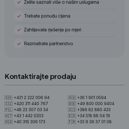
Želite saznati više o našim uslugama
Trebate ponudu cijena
Zahtijevate rješenje po mjeri
Razmatrate partnerstvo
Kontaktirajte prodaju
🇸🇰 +421 2 222 006 94
🇭🇺 +36 1 901 0594
🇨🇿 +420 311 440 767
🇩🇪 +49 800 000 9404
🇵🇱 +48 22 307 03 34
🇸🇮 +386 82 880 433
🇦🇹 +43 1 442 0203
🇪🇸 +34 518 88 04 19
🇷🇴 +40 316 306 173
🇫🇷 +33 9 39 37 01 08