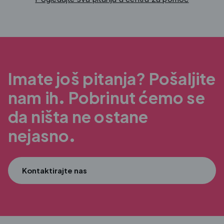
Imate još pitanja? Pošaljite
nam ih.
Pobrinut ćemo se
da ništa ne ostane
nejasno.
Kontaktirajte nas