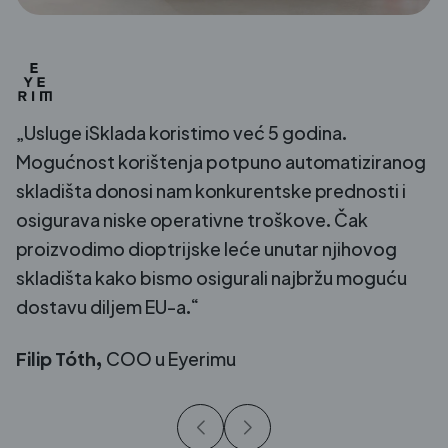
Igor Plávka,
suo
 koristimo već 5 godina.
ištenja potpuno automatiziranog
si nam konkurentske prednosti i
e operativne troškove. Čak
optrijske leće unutar njihovog
 bismo osigurali najbržu moguću
 EU-a.“
u Eyerimu