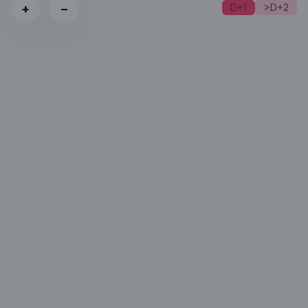
+
−
D+1
>D+2