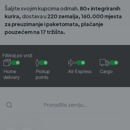
Šaljite svojim kupcima odmah.
80+ integriranih
kurira,
dostava u
220
zemalja, 160.000 mjesta
za preuzimanje i paketomata, plaćanje
pouzećem na 17 tržišta.
Filtriraj po vrsti
Home
Pickup
Air Express
Cargo
delivery
points