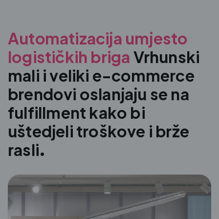
Automatizacija umjesto
logističkih briga
Vrhunski
mali i veliki e-commerce
brendovi oslanjaju se na
fulfillment kako bi
uštedjeli troškove i brže
rasli.