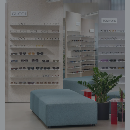
„Izuzetno smo za
Velika prednost 
odabira između d
u Shooos-u iSklad
dio našeg poslov