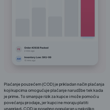
Plaćanje pouzećem (COD) je prikladan način plaćanja
koji kupcima omogućuje plaćanje narudžbe tek kada
je prime. To smanjuje rizik za kupce i može pomoći u
povećanju prodaje, jer kupci ne moraju platiti
unaprijed. COD je posebno popularan u nekoliko