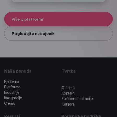
Više o platformi
Pogledajte naš cjenik
Naša ponuda
Tvrtka
Rješenja
>
Platforma
O nama
Industrije
Kontakt
Integracije
Fulfillment lokacije
Cjenik
Karijera
Resursi
Korisnička podrška