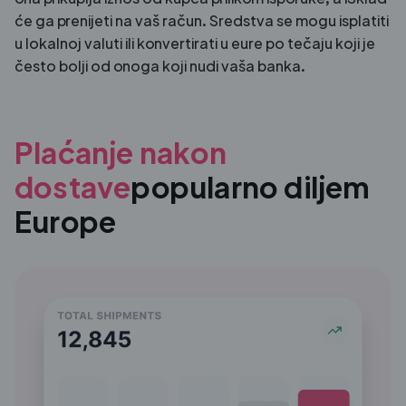
će ga prenijeti na vaš račun. Sredstva se mogu isplatiti
u lokalnoj valuti ili konvertirati u eure po tečaju koji je
često bolji od onoga koji nudi vaša banka.
Plaćanje nakon
dostave
popularno diljem
Europe