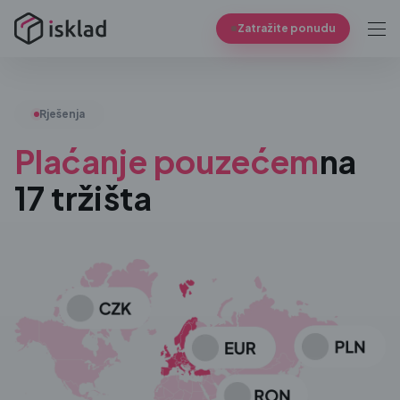
Zatražite ponudu
Rješenja
Plaćanje pouzećem
na
17 tržišta