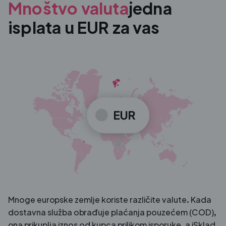
Mnoštvo valuta
jedna
isplata u EUR za vas
Mnoge europske zemlje koriste različite valute. Kada
dostavna služba obrađuje plaćanja pouzećem (COD),
ona prikuplja iznos od kupca prilikom isporuke, a iSklad