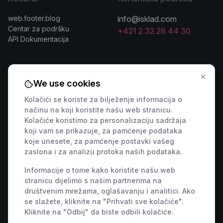
web.footer.blog
info@isklad.com
Centar za podršku
+421 2 32 28 44 30
API Dokumentacija
We use cookies
Kontaktirajte prodaju
Kolačići se koriste za bilježenje informacija o
načinu na koji koristite našu web stranicu.
🇸🇰 +421 2 222 006 94
🇦🇹 +43 1 442 0203
Kolačiće koristimo za personalizaciju sadržaja
🇨🇿 +420 311 440 767
🇷🇴 +40 316 306 173
koji vam se prikazuje, za pamćenje podataka
🇵🇱 +48 22 307 03 34
🇭🇺 +36 1 901 0594
koje unesete, za pamćenje postavki vašeg
zaslona i za analizu protoka naših podataka.
🇩🇪 +49 800 000 9404
🇫🇷 +33 9 39 37 01 08
🇸🇮 +386 82 880 433
🇮🇹 +39 800 934 271
Informacije o tome kako koristite našu web
🇪🇸 +34 518 88 04 19
🇭🇷 +385 800 791 196
stranicu dijelimo s našim partnerima na
društvenim mrežama, oglašavanju i analitici. Ako
🇬🇧 +44 7463 586 370
se slažete, kliknite na "Prihvati sve kolačiće".
🇺🇸 +1 848 456 2300
Kliknite na "Odbij" da biste odbili kolačiće.