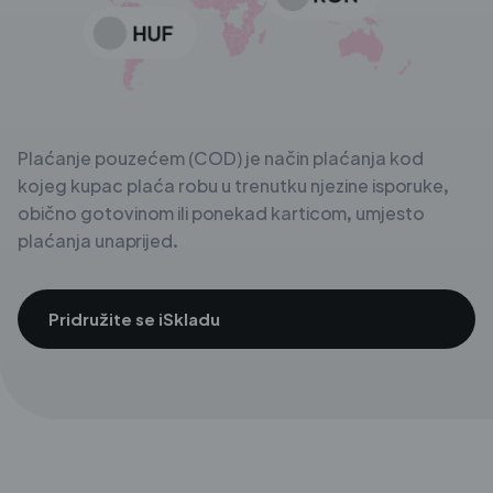
Plaćanje pouzećem (COD) je način plaćanja kod
kojeg kupac plaća robu u trenutku njezine isporuke,
obično gotovinom ili ponekad karticom, umjesto
plaćanja unaprijed.
Pridružite se iSkladu