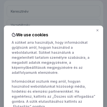
We use cookies
A sütiket arra használjuk, hogy információkat
gyűjtsünk arról, hogyan használod a
Hol található a székhelye?
weboldalunkat. Sütiket használunk a
megjelenített tartalom személyre szabására, a
megadott adatok megjegyzésére, a
képernyőbeállítások megjegyzésére és az
adatfolyamunk elemzésére.
Havi rendelések száma
Információkat osztunk meg arról, hogyan
használod weboldalunkat közösségi média,
hirdetési és elemzési partnereinkkel. Ha
egyetértesz, kattints az „Összes süti elfogadása”
gombra. A sütik elutasításához kattints az
Hozzájárulok a személyes adataim kezeléséhez az
„Elutasítás” gombra.