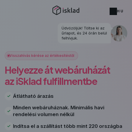
HU
Üdvözöljük! Töltse ki az
űrlapot, és 24 órán belül
felhívjuk.
Visszahívás kérése az értékesítéstől
Helyezze át webáruházát
az iSklad fulfillmentbe
Átlátható árazás
Minden webáruháznak. Minimális havi
rendelési volumen nélkül
Indítsa el a szállítást több mint 220 országba